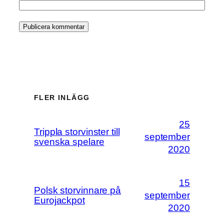
FLER INLÄGG
25
Trippla storvinster till
september
svenska spelare
2020
15
Polsk storvinnare på
september
Eurojackpot
2020