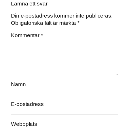
Lämna ett svar
Din e-postadress kommer inte publiceras.
Obligatoriska fält är märkta
*
Kommentar
*
Namn
E-postadress
Webbplats