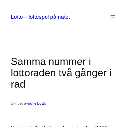
Hoppa
till
Lotto – lottospel på nätet
innehåll
Samma nummer i
lottoraden två gånger i
rad
Skrivet av
sofie
i
Lotto